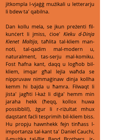
jitkompla l-vjaġġ mużikali u letterarju 
li bdew ta' qabilna. 
Dan kollu mela, se jkun preżenti fil-
kunċert li jmiss, ċioe' 
Kieku d-Dinja 
Kienet Maltija
, taħlita tal-kliem man-
noti, tal-qadim mal-modern u, 
naturalment, tas-serju mal-komiku. 
Fost ħafna kant, daqq u logħob bil-
kliem, imqar għal lejla waħda se 
nippruvaw nimmaġinaw dinja kollha 
kemm hi bajda u ħamra. Filwaqt li 
jista' jagħti l-każ li diġa' hemm min 
jaraha hekk (ħeqq, kollox huwa 
possibbli!), żgur li r-riżultat mhux 
daqstant faċli tesprimih bil-kliem biss. 
Hu propju hawnhekk fejn tinħass l-
importanza tal-kant ta' Daniel Cauchi, 
il-mużika tal-Big Band Brothers, ir-