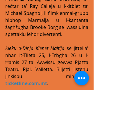
reċtar ta’ Ray Calleja u l-kitbiet ta’ 
Michael Spagnol, li flimkienmal-grupp 
hiphop Marmalja u l-kantanta 
żagħżugħa Brooke Borg se jwasslulna 
spettaklu ieħor divertenti. 
Kieku d-Dinja Kienet Maltija 
se jittella' 
nhar it-Tlieta 25, l-Erbgħa 26 u l-
Ħamis 27 ta' Awwissu ġewwa Pjazza 
Teatru Rjal, Valletta. Biljetti jistgħu 
jinkisbu mingħand 
ticketline.com.mt
. 
Ghal aktar informazzjoni, aghfas 
hawn.
#live
#event
#bilmalti
#pop