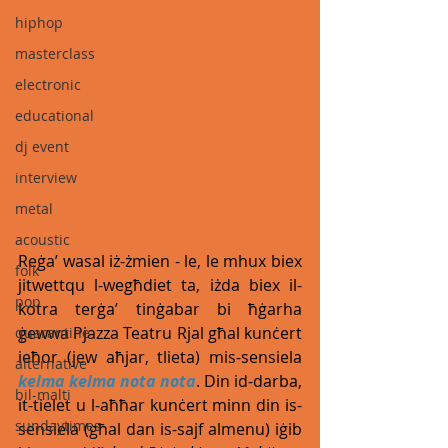
hiphop
masterclass
electronic
educational
dj event
interview
metal
acoustic
Reġa’ wasal iż-żmien - le, le mhux biex 
folk
jitwettqu l-wegħdiet ta, iżda biex il-
pop
kotra terġa’ tinġabar bi ħġarha 
ġewwa Pjazza Teatru Rjal għal kunċert 
quarantine
ieħor (jew aħjar, tlieta) mis-sensiela 
alternative
kelma kelma nota nota
. Din id-darba, 
bil-malti
it-tielet u l-aħħar kunċert minn din is-
sundaytimes
sensiela (għal dan is-sajf almenu) iġib 