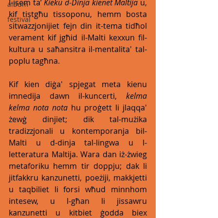
l-isem ta’ 
Kieku d-Dinja kienet Maltija
 u, 
album
kif tistgħu tissoponu, hemm bosta 
festival
sitwazzjonijiet fejn din it-tema tidħol 
verament kif jgħid il-Malti kexxun fil-
kultura u saħansitra il-mentalita' tal-
poplu tagħna. 
Kif kien diġa' spjegat meta kienu 
imnedija dawn il-kuncerti, 
kelma 
kelma nota nota
 hu proġett li jlaqqa' 
żewġ dinjiet; dik tal-mużika 
tradizzjonali u kontemporanja bil-
Malti u d-dinja tal-lingwa u l-
letteratura Maltija. Wara dan iż-żwieg 
metaforiku hemm tir doppju; dak li 
jitfakkru kanzunetti, poeżiji, makkjetti 
u taqbiliet li forsi wħud minnhom 
intesew, u l-għan li jissawru 
kanzunetti u kitbiet ġodda biex 