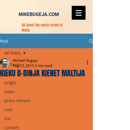
MIKEBUGEJA.COM
All about the music scene in
Malta
Post
All Posts
Michael Bugeja
All Posts
Aug 13, 2015
2 min read
KIEKU D-DINJA KIENET MALTIJA
pop
single
video
press release
rock
live
concert